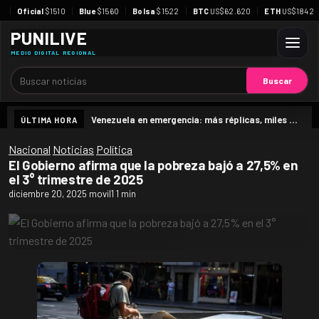
Oficial
$1510
Blue
$1560
Bolsa
$1522
BTC
US$62.620
ETH
US$1842
PUNILIVE
MEDIO DIGITAL REGIONAL
Buscar
Buscar
Venezuela en emergencia: más réplicas, miles de víctimas y una promesa urgente de viviendas
ÚLTIMA HORA
Nacional
Noticias
Política
El Gobierno afirma que la pobreza bajó a 27,5% en
el 3° trimestre de 2025
diciembre 20, 2025
movil1
1 min