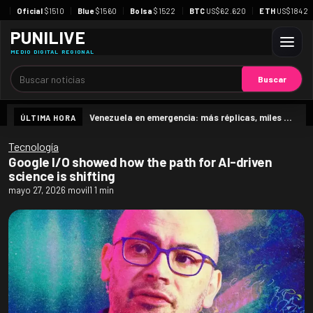
Oficial
$1510
Blue
$1560
Bolsa
$1522
BTC
US$62.620
ETH
US$1842
PUNILIVE
MEDIO DIGITAL REGIONAL
Buscar
Buscar
Venezuela en emergencia: más réplicas, miles de víctimas y una promesa urgente de viviendas
ÚLTIMA HORA
Tecnología
Google I/O showed how the path for AI-driven
science is shifting
mayo 27, 2026
movil1
1 min