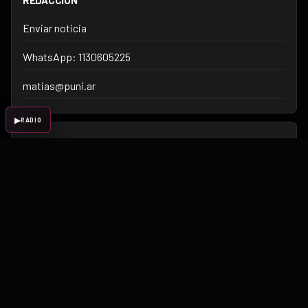
Enviar noticia
WhatsApp: 1130605225
matias@puni.ar
▶
RADIO
COMERCIAL
Sponsors, banners, coberturas y propuestas para marcas
regionales.
Publicidad por WhatsApp
matias@puni.ar
© 2026 PuniLive · Medio editorial independiente. Publicidad y contenidos